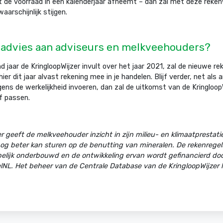
 de voorraad in een kalenderjaar afneemt – dan zal met deze reken
aarschijnlijk stijgen.
ie advies aan adviseurs en melkveehouders?
d jaar de KringloopWijzer invult over het jaar 2021, zal de nieuwe r
er dit jaar alvast rekening mee in je handelen. Blijf verder, net als 
gens de werkelijkheid invoeren, dan zal de uitkomst van de Kringloop
jf passen.
r geeft de melkveehouder inzicht in zijn milieu- en klimaatprestaties
nog beter kan sturen op de benutting van mineralen. De rekenregel
elijk onderbouwd en de ontwikkeling ervan wordt gefinancierd door
NL. Het beheer van de Centrale Database van de KringloopWijzer li