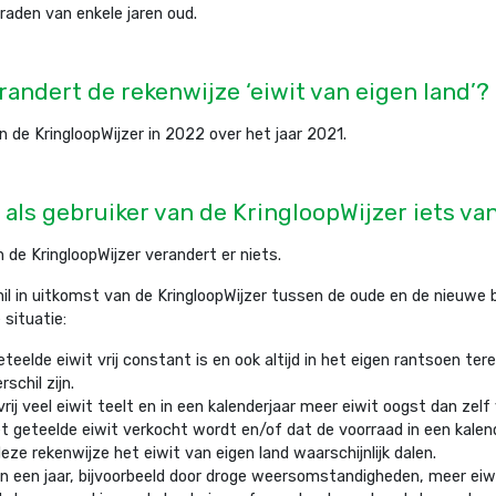
aden van enkele jaren oud.
andert de rekenwijze ‘eiwit van eigen land’?
an de KringloopWijzer in 2022 over het jaar 2021.
r als gebruiker van de KringloopWijzer iets va
 de KringloopWijzer verandert er niets.
il in uitkomst van de KringloopWijzer tussen de oude en de nieuwe b
 situatie:
eteelde eiwit vrij constant is en ook altijd in het eigen rantsoen te
rschil zijn.
 vrij veel eiwit teelt en in een kalenderjaar meer eiwit oogst dan zelf
et geteelde eiwit verkocht wordt en/of dat de voorraad in een kale
eze rekenwijze het eiwit van eigen land waarschijnlijk dalen.
 in een jaar, bijvoorbeeld door droge weersomstandigheden, meer eiw