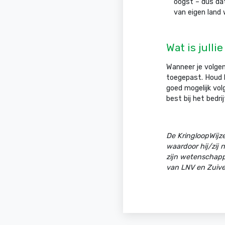
oogst – dus dat
van eigen land w
Wat is jull
Wanneer je volgen
toegepast. Houd hi
goed mogelijk vol
best bij het bedri
De KringloopWijze
waardoor hij/zij 
zijn wetenschapp
van LNV en Zuivel