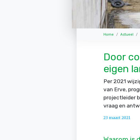
Home
Actueel
Door cor
eigen la
Per 2021 wijzi
van Erve, pro
projectleider 
vraag en antw
23 maart 2021
Waarom is d