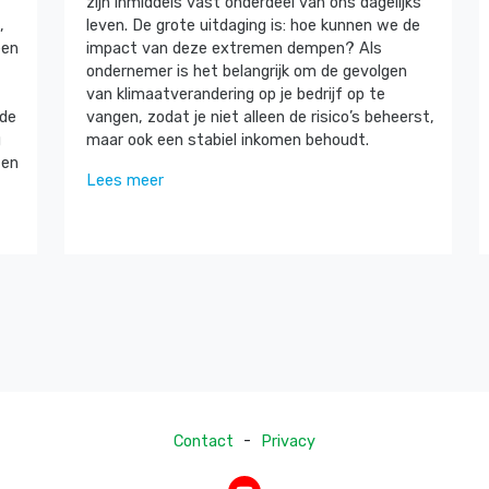
zijn inmiddels vast onderdeel van ons dagelijks
,
leven. De grote uitdaging is: hoe kunnen we de
een
impact van deze extremen dempen? Als
ondernemer is het belangrijk om de gevolgen
van klimaatverandering op je bedrijf op te
 de
vangen, zodat je niet alleen de risico’s beheerst,
g
maar ook een stabiel inkomen behoudt.
zen
Lees meer
-
Contact
Privacy