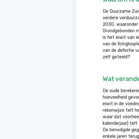
De Duurzame Zuiv
verdere verduurza
2030, waaronder 
Grondgebonden me
is het eiwit van 
van de KringloopW
van de definitie 
zelf geteeld?
Wat verande
De oude berekenin
hoeveelheid gevoe
eiwit in de voedin
rekenwijze telt h
waar dat voorheen
kalenderjaar) tel
De benodigde gege
enkele jaren teru