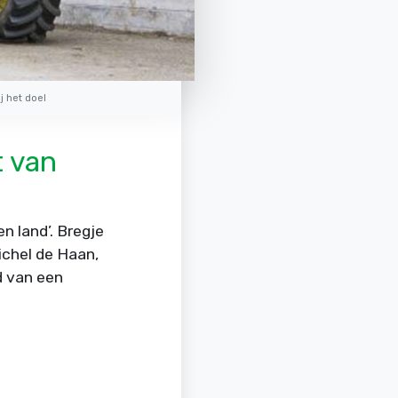
j het doel
t van
n land’. Bregje
chel de Haan,
d van een