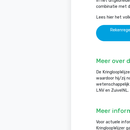
In het uitgebreide
combinatie met d
Lees hier het voll
Rekenrege
Meer over d
De KringloopWijzer
waardoor hij/zij 
wetenschappelijk 
LNV en ZuivelNL. 
Meer infor
Voor actuele info
KringloopWijzer g