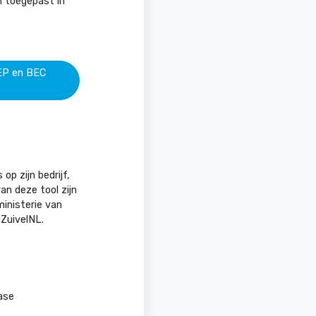
en toegepast in
BEP en BEC
op zijn bedrijf,
an deze tool zijn
inisterie van
 ZuivelNL.
ase