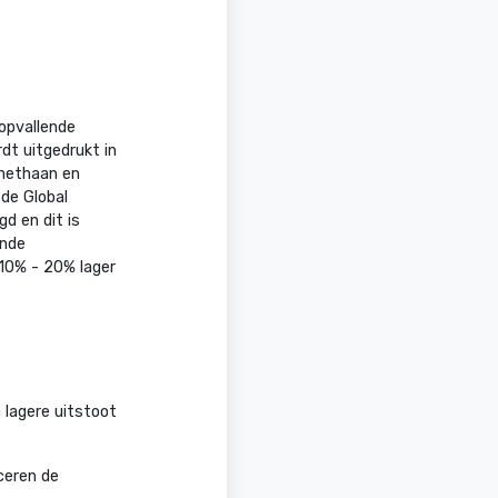
opvallende
dt uitgedrukt in
 methaan en
de Global
d en dit is
ende
 10% - 20% lager
 lagere uitstoot
ceren de