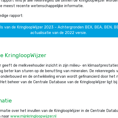
 rapport vind je alle rekenregels die binnen de KringloopWijzer word
e meest recente wetenschappelijke informatie.
edige rapport:
ls van de KringloopWijzer 2023 – Achtergronden BEX, BEA, BEN, 
actualisatie van de 2022 versie.
e KringloopWijzer
 geeft de melkveehouder inzicht in zijn milieu- en klimaatprestaties 
nog beter kan sturen op de benutting van mineralen. De rekenregels v
onderbouwd en de ontwikkeling ervan wordt gefinancierd door het m
Het beheer van de Centrale Database van de KringloopWijzer ligt bij
matie
rmatie over het invullen van de KringloopWijzer in de Centrale Datab
a naar
www.mijnkringloopwijzer.nl