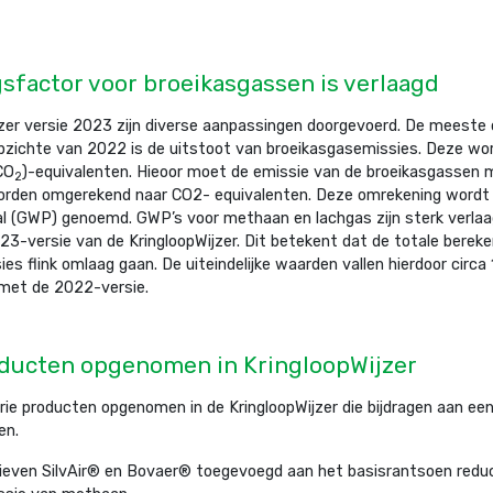
factor voor broeikasgassen is verlaagd
jzer versie 2023 zijn diverse aanpassingen doorgevoerd. De meeste 
pzichte van 2022 is de uitstoot van broeikasgasemissies. Deze wor
CO
)-equivalenten. Hieoor moet de emissie van de broeikasgassen
2
orden omgerekend naar CO2- equivalenten. Deze omrekening wordt 
l (GWP) genoemd. GWP’s voor methaan en lachgas zijn sterk verlaag
23-versie van de KringloopWijzer. Dit betekent dat de totale berek
es flink omlaag gaan. De uiteindelijke waarden vallen hierdoor circa
 met de 2022-versie.
ducten opgenomen in KringloopWijzer
rie producten opgenomen in de KringloopWijzer die bijdragen aan een
en.
ieven SilvAir® en Bovaer® toegevoegd aan het basisrantsoen redu