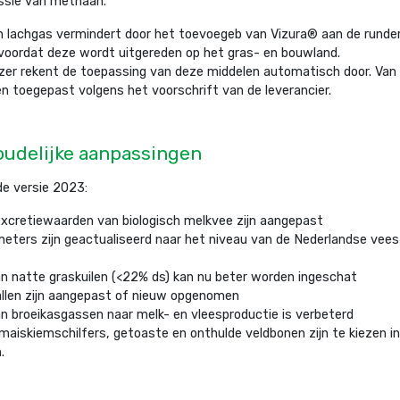
ssie van methaan.
n lachgas vermindert door het toevoegeb van Vizura® aan de runde
 voordat deze wordt uitgereden op het gras- en bouwland.
jzer rekent de toepassing van deze middelen automatisch door. Van 
n toegepast volgens het voorschrift van de leverancier.
oudelijke aanpassingen
de versie 2023:
 excretiewaarden van biologisch melkvee zijn aangepast
eters zijn geactualiseerd naar het niveau van de Nederlandse vees
an natte graskuilen (<22% ds) kan nu beter worden ingeschat
llen zijn aangepast of nieuw opgenomen
an broeikasgassen naar melk- en vleesproductie is verbeterd
aiskiemschilfers, getoaste en onthulde veldbonen zijn te kiezen in 
.