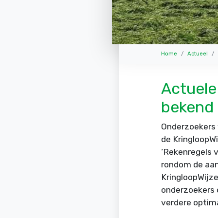
Home
Actueel
Actuele
bekend
Onderzoekers 
de KringloopWi
‘Rekenregels v
rondom de aanp
KringloopWijze
onderzoekers o
verdere optima