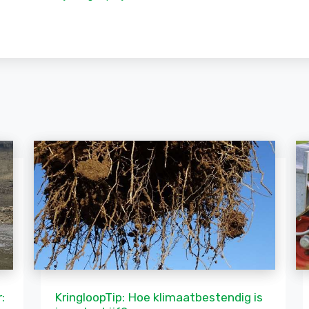
:
KringloopTip: Hoe klimaatbestendig is