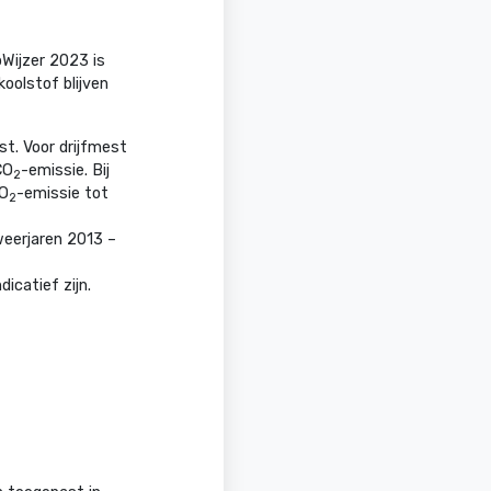
Wijzer 2023 is
oolstof blijven
st. Voor drijfmest
CO
-emissie. Bij
2
CO
-emissie tot
2
weerjaren 2013 –
icatief zijn.