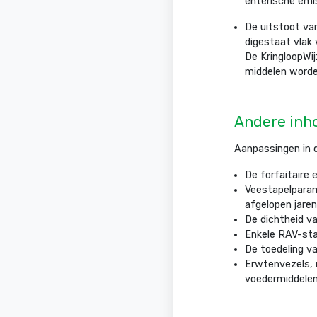
enterische emi
De uitstoot va
digestaat vlak
De KringloopWi
middelen worde
Andere inh
Aanpassingen in 
De forfaitaire
Veestapelparam
afgelopen jaren
De dichtheid v
Enkele RAV-sta
De toedeling v
Erwtenvezels, m
voedermiddelen