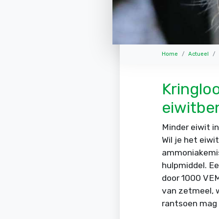
Home
Actueel
Kringlo
eiwitbe
Minder eiwit 
Wil je het eiwi
ammoniakemiss
hulpmiddel. Ee
door 1000 VEM 
van zetmeel, 
rantsoen mag 