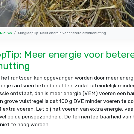
Nieuws
KringloopTip: Meer energie voor betere eiwitbenutting
opTip: Meer energie voor beter
nutting
in het rantsoen kan opgevangen worden door meer energi
t in je rantsoen beter benutten, zodat uiteindelijk minde
ie ontstaat, dan is meer energie (VEM) voeren een ha
n grove vuistregel is dat 100 g DVE minder voeren te c
extra voeren. Let bij het voeren van extra energie, vaa
wel op de pensgezondheid. De fermenteerbaarheid van h
niet te hoog worden.