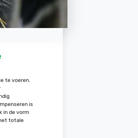
e
e te voeren.
r
ndig
ompenseren is
k in de vorm
et totale