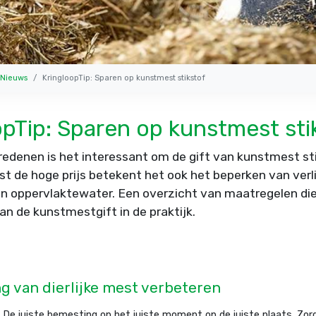
Nieuws
KringloopTip: Sparen op kunstmest stikstof
opTip: Sparen op kunstmest sti
edenen is het interessant om de gift van kunstmest st
t de hoge prijs betekent het ook het beperken van verl
en oppervlaktewater. Een overzicht van maatregelen die
n de kunstmestgift in de praktijk.
g van dierlijke mest verbeteren
De juiste bemesting op het juiste moment op de juiste plaats. Zor