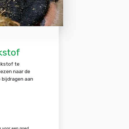
kstof
ikstof te
iezen naar de
 bijdragen aan
g voor een goed