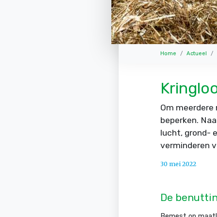
Home
Actueel
Kringlo
Om meerdere r
beperken. Naas
lucht, grond- 
verminderen va
30 mei 2022
De benuttin
Bemest op maat! 