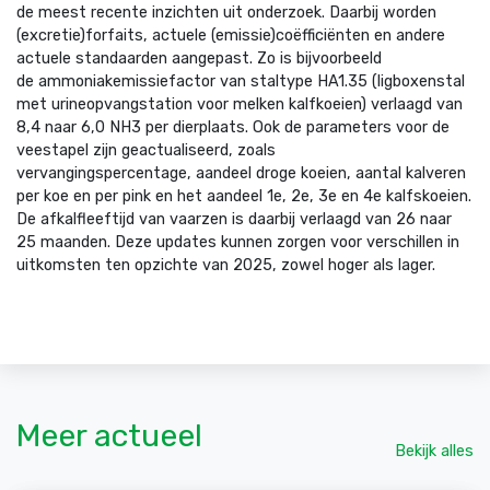
de meest recente inzichten uit onderzoek. Daarbij worden
(excretie)forfaits, actuele (emissie)coëfficiënten en andere
actuele standaarden aangepast. Zo is bijvoorbeeld
de ammoniakemissiefactor van staltype HA1.35 (ligboxenstal
met urineopvangstation voor melken kalfkoeien) verlaagd van
8,4 naar 6,0 NH3 per dierplaats. Ook de parameters voor de
veestapel zijn geactualiseerd, zoals
vervangingspercentage, aandeel droge koeien, aantal kalveren
per koe en per pink en het aandeel 1
e
, 2
e
, 3
e
en 4
e
kalfskoeien.
De afkalfleeftijd van vaarzen is daarbij verlaagd van 26 naar
25 maanden. Deze updates kunnen zorgen voor verschillen in
uitkomsten ten opzichte van 2025, zowel hoger als lager.
Meer actueel
Bekijk alles