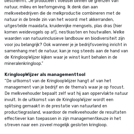
beschermt. Je produceert voedsel binnen de grenzen van
natuur, milieu en leefomgeving. Ik denk dan aan
melkveebedrijven die de melkproductie combineren met de
natuur in de brede zin van het woord: met akkerranden,
uitgestelde maaidata, kruidenrijke mengsels, plas dras (hier
komen weidevogels op af), nestkasten en houtwallen. Welke
waarden van natuurinclusieve landbouw en biodiversiteit zijn
voor jou belangrijk? Ook wanneer je je bedrijfsvoering inricht in
samenhang met de natuur, kan je nog steeds aan de hand van
de KringloopWijzer kijken waar je winst kunt behalen in de
mineralenkringloop.”
KringloopWijzer als managementtool
“De uitkomst van de KringloopWijzer hangt af van het
management van je bedrijf en de thema’s waar je op focust.
De melkveehouder bepaalt zelf wat hij aan oppervlakte natuur
invult. In de uitkomst van de KringloopWijzer wordt een
splitsing gemaakt in de prestatie van natuurland en
productiegrasland, waardoor de melkveehouder de resultaten
effectiever kan toepassen in zijn managementkeuze in het
streven naar een zoveel mogelijk gesloten kringloop.