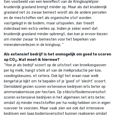
Een voorbeeld van een leereffect van de KringloopWijzer:
kruidenrijk grasland brengt minder op. Maar als dat kruidenrijk
grasland net zo zwaar bemest wordt als de andere percelen
en de meststoffen niet als organische stof worden
vastgelegd in de bodem, maar uitspoelen, dan treedt
inderdaad een extra verlies op. Indien je zeker weet dat
kruidenrijk grasland minder opbrengt, dan kan je ervoor kiezen
om minder zwaar te bemesten voor het beperken van
mineralenverliezen in de kringloop. ”
Als extensief bedrijf is het onmogelijk om goed te scoren
op CO
. Wat moet ik hiermee?
2
“Hoe je als bedrijf scoort op de uitstoot van broeikasgassen
per kg melk, hangt sterk af van de melkproductie per koe,
voedingskeuzes, et cetera. Ook ligt het eraan naar welk
kengetal je kijkt om te bepalen of je ‘goed’ of ‘slecht’ scoort.
Gemiddeld gezien scoren extensieve bedrijven iets beter op
ammoniakemissie per hectare. Op stikstofbodemoverschot
scoren extensieve bedrijven in het algemeen net iets beter,
omdat zij minder meststoffen per ha nodig hebben om in eigen
ruwvoer te voorzien. Maar vaak zien we ook dat intensieve
bedrijven een laag bodemoverschot kunnen realiseren omdat