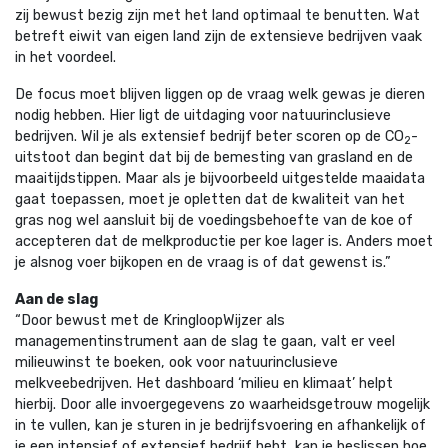
zij bewust bezig zijn met het land optimaal te benutten. Wat
betreft eiwit van eigen land zijn de extensieve bedrijven vaak
in het voordeel.
De focus moet blijven liggen op de vraag welk gewas je dieren
nodig hebben. Hier ligt de uitdaging voor natuurinclusieve
bedrijven. Wil je als extensief bedrijf beter scoren op de CO
-
2
uitstoot dan begint dat bij de bemesting van grasland en de
maaitijdstippen. Maar als je bijvoorbeeld uitgestelde maaidata
gaat toepassen, moet je opletten dat de kwaliteit van het
gras nog wel aansluit bij de voedingsbehoefte van de koe of
accepteren dat de melkproductie per koe lager is. Anders moet
je alsnog voer bijkopen en de vraag is of dat gewenst is.”
Aan de slag
“Door bewust met de KringloopWijzer als
managementinstrument aan de slag te gaan, valt er veel
milieuwinst te boeken, ook voor natuurinclusieve
melkveebedrijven. Het dashboard ‘milieu en klimaat’ helpt
hierbij. Door alle invoergegevens zo waarheidsgetrouw mogelijk
in te vullen, kan je sturen in je bedrijfsvoering en afhankelijk of
je een intensief of extensief bedrijf hebt, kan je beslissen hoe