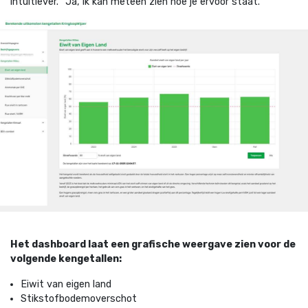
intuïtiever.
“Ja, ik kan meteen zien hoe je ervoor staat.”
Het dashboard laat een grafische weergave zien voor de
volgende kengetallen:
Eiwit van eigen land
Stikstofbodemoverschot