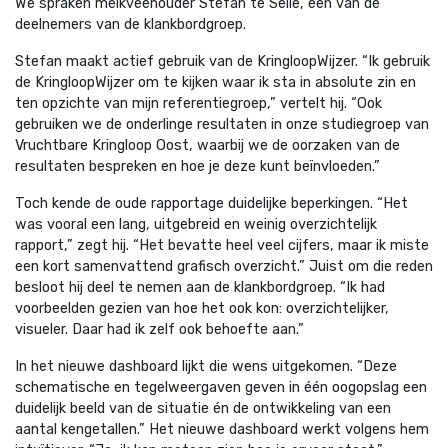
We spraken melkveehouder Stefan te Selle, een van de
deelnemers van de klankbordgroep.
Stefan maakt actief gebruik van de KringloopWijzer.
“Ik gebruik
de KringloopWijzer om te kijken waar ik sta in absolute zin en
ten opzichte van mijn referentiegroep,”
vertelt hij.
“Ook
gebruiken we de onderlinge resultaten in onze studiegroep van
Vruchtbare Kringloop Oost, waarbij we de oorzaken van de
resultaten bespreken en hoe je deze kunt beïnvloeden.”
Toch kende de oude rapportage duidelijke beperkingen.
“Het
was vooral een lang, uitgebreid en weinig overzichtelijk
rapport,”
zegt hij.
“Het bevatte heel veel cijfers, maar ik miste
een kort samenvattend grafisch overzicht.”
Juist om die reden
besloot hij deel te nemen aan de klankbordgroep.
“Ik had
voorbeelden gezien van hoe het ook kon: overzichtelijker,
visueler. Daar had ik zelf ook behoefte aan.”
In het nieuwe dashboard lijkt die wens uitgekomen.
“Deze
schematische en tegelweergaven geven in één oogopslag een
duidelijk beeld van de situatie én de ontwikkeling van een
aantal kengetallen.”
Het nieuwe dashboard werkt volgens hem