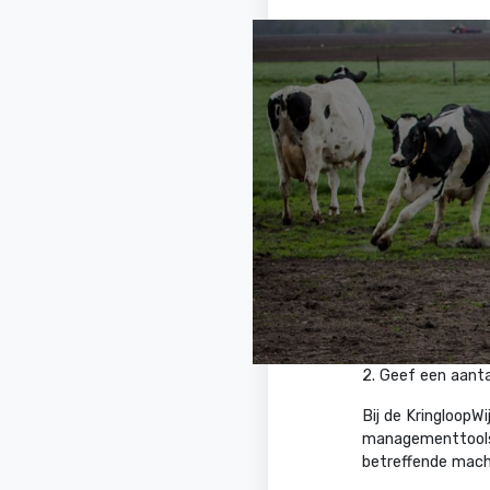
2. Geef een aant
Bij de KringloopW
managementtools. 
betreffende mach