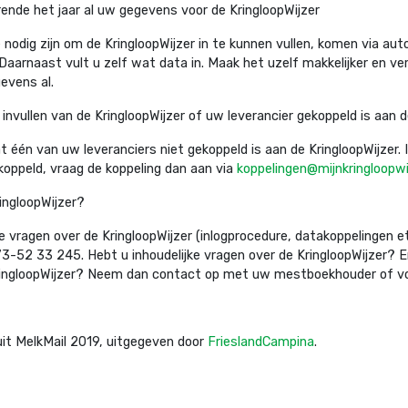
ende het jaar al uw gegevens voor de KringloopWijzer
 nodig zijn om de KringloopWijzer in te kunnen vullen, komen via au
Daarnaast vult u zelf wat data in. Maak het uzelf makkelijker en v
gevens al.
 invullen van de KringloopWijzer of uw leverancier gekoppeld is aan d
at één van uw leveranciers niet gekoppeld is aan de KringloopWijzer. 
koppeld, vraag de koppeling dan aan via
koppelingen@mijnkringloopwij
ingloopWijzer?
 vragen over de KringloopWijzer (inlogprocedure, datakoppelingen 
3-52 33 245. Hebt u inhoudelijke vragen over de KringloopWijzer? E
KringloopWijzer? Neem dan contact op met uw mestboekhouder of vo
 uit MelkMail 2019, uitgegeven door
FrieslandCampina
.