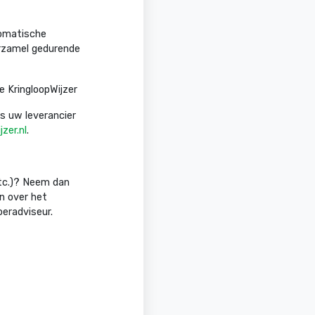
tomatische
erzamel gedurende
e KringloopWijzer
Is uw leverancier
zer.nl
.
etc.)? Neem dan
n over het
eradviseur.