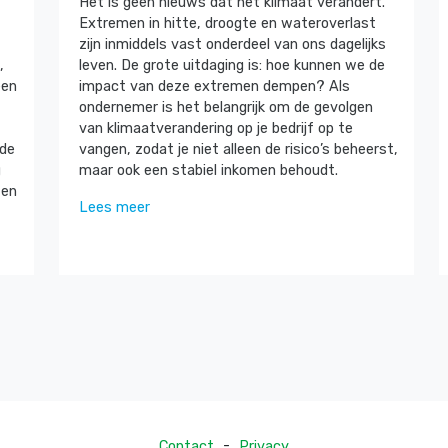
Het is geen nieuws dat het klimaat verandert.
Extremen in hitte, droogte en wateroverlast
zijn inmiddels vast onderdeel van ons dagelijks
,
leven. De grote uitdaging is: hoe kunnen we de
een
impact van deze extremen dempen? Als
ondernemer is het belangrijk om de gevolgen
van klimaatverandering op je bedrijf op te
 de
vangen, zodat je niet alleen de risico’s beheerst,
g
maar ook een stabiel inkomen behoudt.
zen
Lees meer
-
Contact
Privacy