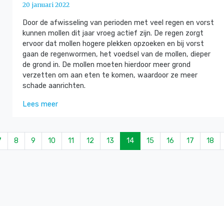
20 januari 2022
Door de afwisseling van perioden met veel regen en vorst
kunnen mollen dit jaar vroeg actief zijn. De regen zorgt
ervoor dat mollen hogere plekken opzoeken en bij vorst
gaan de regenwormen, het voedsel van de mollen, dieper
de grond in. De mollen moeten hierdoor meer grond
verzetten om aan eten te komen, waardoor ze meer
schade aanrichten.
Lees meer
7
8
9
10
11
12
13
14
15
16
17
18