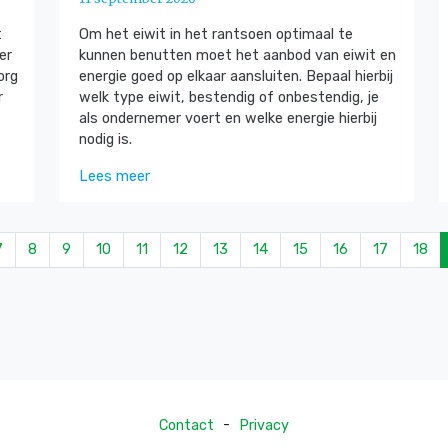
t
Om het eiwit in het rantsoen optimaal te
er
kunnen benutten moet het aanbod van eiwit en
org
energie goed op elkaar aansluiten. Bepaal hierbij
r
welk type eiwit, bestendig of onbestendig, je
als ondernemer voert en welke energie hierbij
nodig is.
Lees meer
7
8
9
10
11
12
13
14
15
16
17
18
-
Contact
Privacy