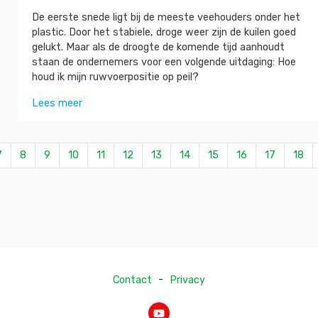
De eerste snede ligt bij de meeste veehouders onder het
plastic. Door het stabiele, droge weer zijn de kuilen goed
gelukt. Maar als de droogte de komende tijd aanhoudt
staan de ondernemers voor een volgende uitdaging: Hoe
houd ik mijn ruwvoerpositie op peil?
Lees meer
7
8
9
10
11
12
13
14
15
16
17
18
-
Contact
Privacy